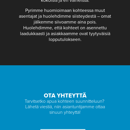
kokoisia ja eri vaiheissa.
Pyrimme huomioimaan kohteessa muut
asentajat ja huolehdimme siisteydestä – omat
jälkemme siivoamme aina pois.
Huolehdimme, että kohteet on asennettu
laadukkaasti ja asiakkaamme ovat tyytyväisiä
lopputulokseen.
OTA YHTEYTTÄ
Tarvitsetko apua kohteen suunnitteluun?
Lähetä viestiä, niin asiantuntijamme ottaa
sinuun yhteyttä!