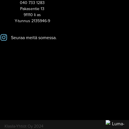
040 733 1283
Pakasentie 13
91110 Ii as
Y-tunnus 2135946-9
Seuraa meitä somessa.
Klasila-Yhtiöt Oy 2024